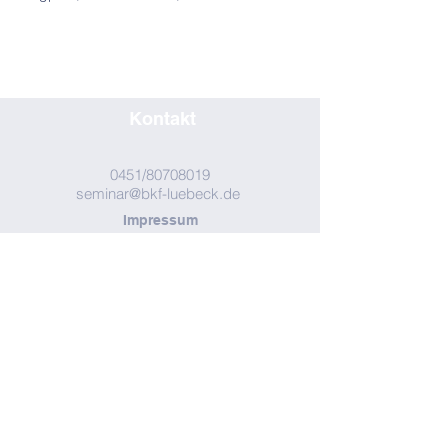
Kontakt
0451/80708019
seminar@bkf-luebeck.de
Impressum
Adresse
Ausbildungszentrum Lübeck
Am Flugplatz 4 - Haus 19
23560 Lübeck