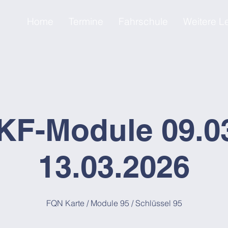
Home
Termine
Fahrschule
Weitere L
KF-Module 09.03
13.03.2026
FQN Karte / Module 95 / Schlüssel 95