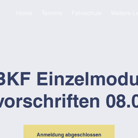
Home
Termine
Fahrschule
Weitere L
BKF Einzelmodu
vorschriften 08.
Anmeldung abgeschlossen